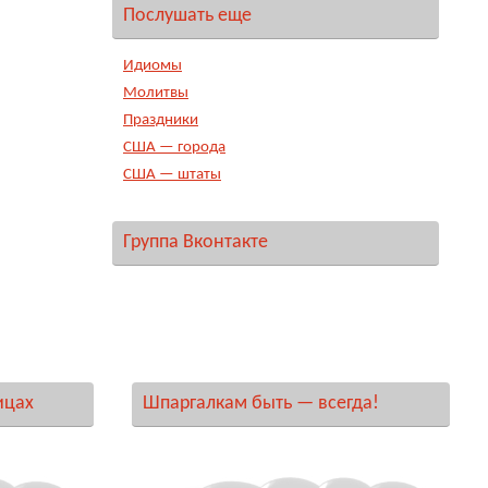
Послушать еще
Идиомы
Молитвы
Праздники
США — города
США — штаты
Группа Вконтакте
ицах
Шпаргалкам быть — всегда!