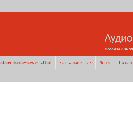
Аудио
Догоняем англ
ijskim-rebenku-vne-shkoly.html
Все аудиотексты
Детям
Практи