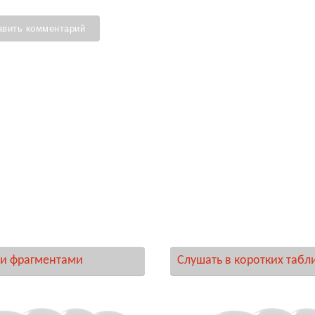
и фрагментами
Слушать в коротких табл