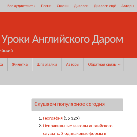
Все аудиотексты
Песни
Сказки
Диалоги
Диалоги ещё
Авторы
 Уроки Английского Даром
ийский
ка
Жилетка
Шпаргалки
Авторы
Обратная связь
Слушаем популярное сегодня
География
(55 329)
Неправильные глаголы английского
слушать. 3 одинаковые формы в