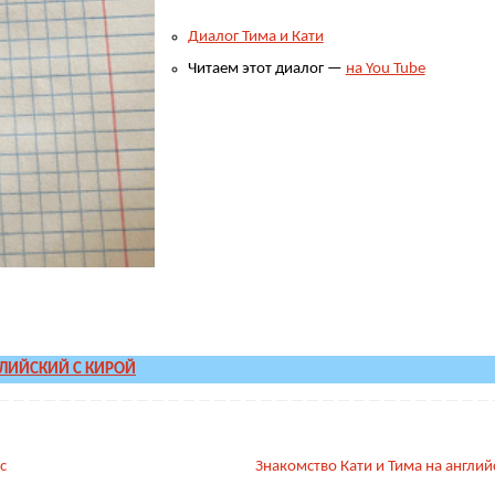
Диалог Тима и Кати
Читаем этот диалог —
на You Tube
ЛИЙСКИЙ С КИРОЙ
с
Знакомство Кати и Тима на англи