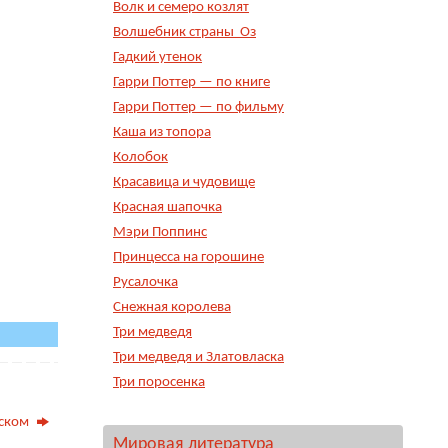
Волк и семеро козлят
Волшебник страны Оз
Гадкий утенок
Гарри Поттер — по книге
Гарри Поттер — по фильму
Каша из топора
Колобок
Красавица и чудовище
Красная шапочка
Мэри Поппинс
Принцесса на горошине
Русалочка
Снежная королева
Три медведя
Три медведя и Златовласка
Три поросенка
йском
Мировая литература