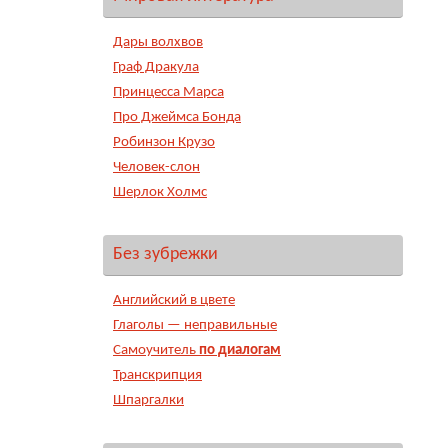
Дары волхвов
Граф Дракула
Принцесса Марса
Про Джеймса Бонда
Робинзон Крузо
Человек-слон
Шерлок Холмс
Без зубрежки
Английский в цвете
Глаголы — неправильные
Самоучитель
по диалогам
Транскрипция
Шпаргалки