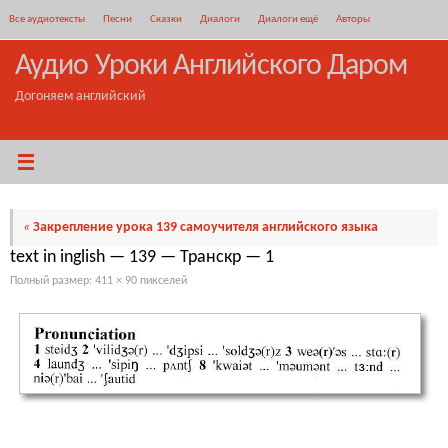
Перейти
Все аудиотексты
Песни
Сказки
Диалоги
Диалоги ещё
Авторы
к
содержимому
Аудио Уроки Английского Даром
Догоняем английский
«
Закрепление урока 139 самоучителя английского языка
text in inglish — 139 — Транскр — 1
Полный размер:
411 × 90
пикселей