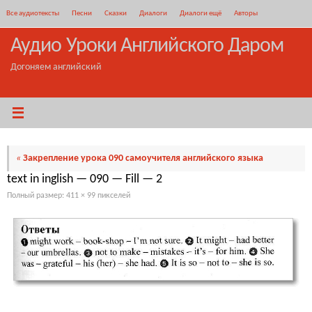
Перейти
Все аудиотексты
Песни
Сказки
Диалоги
Диалоги ещё
Авторы
к
содержимому
Аудио Уроки Английского Даром
Догоняем английский
«
Закрепление урока 090 самоучителя английского языка
text in inglish — 090 — Fill — 2
Полный размер:
411 × 99
пикселей