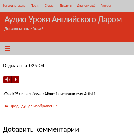
Перейти
Все аудиотексты
Песни
Сказки
Диалоги
Диалоги ещё
Авторы
к
содержимому
Аудио Уроки Английского Даром
Догоняем английский
D-диалоги-025-04
Vm
P
«Track25» из альбома «Album1» исполнителя Artist1.
Предыдущее изображение
Добавить комментарий