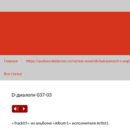
Перейти
к
содержимому
Перейти
Главная
https://audiourokidarom.ru/raznoe-sovetnik/kak-pomoch-s-angl
к
содержимому
Все статьи
D-диалоги-037-03
Vm
P
«Track05» из альбома «Album1» исполнителя Artist1.