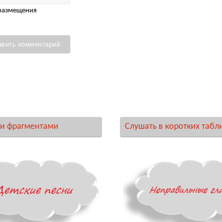
 размещения
и фрагментами
Слушать в коротких табл