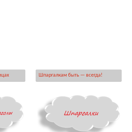
ицах
Шпаргалкам быть — всегда!