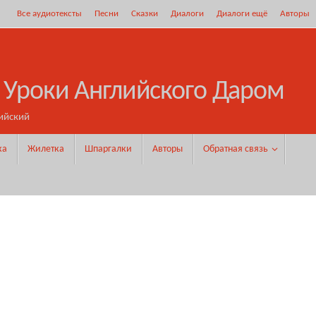
Все аудиотексты
Песни
Сказки
Диалоги
Диалоги ещё
Авторы
 Уроки Английского Даром
ийский
ка
Жилетка
Шпаргалки
Авторы
Обратная связь