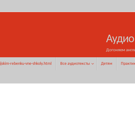
Аудио
Догоняем англ
ijskim-rebenku-vne-shkoly.html
Все аудиотексты
Детям
Практи