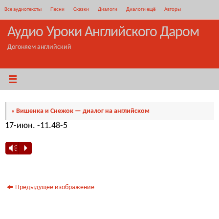
Перейти
Все аудиотексты
Песни
Сказки
Диалоги
Диалоги ещё
Авторы
к
содержимому
Аудио Уроки Английского Даром
Догоняем английский
«
Вишенка и Снежок — диалог на английском
17-июн. -11.48​-5
Vm
P
Предыдущее изображение