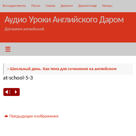
Перейти
Все аудиотексты
Песни
Сказки
Диалоги
Диалоги ещё
Авторы
к
содержимому
Аудио Уроки Английского Даром
Догоняем английский
«
Школьный день. Как тема для сочинения на английском
at-school-5-3
Vm
P
Предыдущее изображение