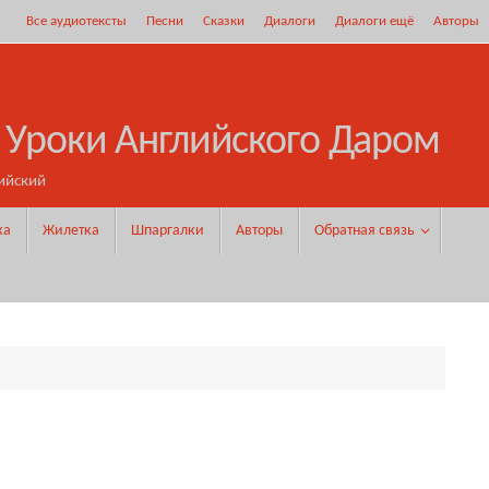
Все аудиотексты
Песни
Сказки
Диалоги
Диалоги ещё
Авторы
 Уроки Английского Даром
ийский
ка
Жилетка
Шпаргалки
Авторы
Обратная связь