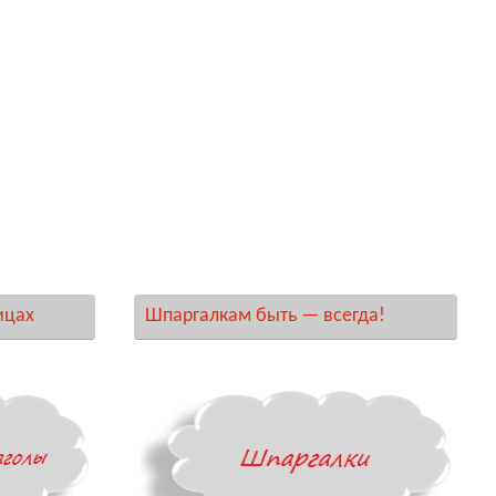
ицах
Шпаргалкам быть — всегда!