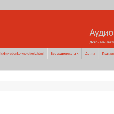
Аудио
Догоняем англ
ijskim-rebenku-vne-shkoly.html
Все аудиотексты
Детям
Практи