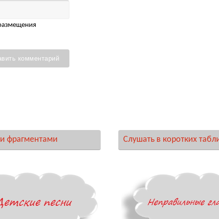
 размещения
и фрагментами
Слушать в коротких табл