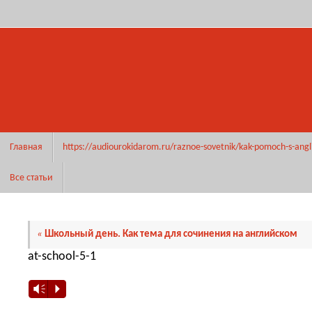
Перейти
к
содержимому
Перейти
Главная
https://audiourokidarom.ru/raznoe-sovetnik/kak-pomoch-s-angl
к
содержимому
Все статьи
«
Школьный день. Как тема для сочинения на английском
at-school-5-1
Vm
P