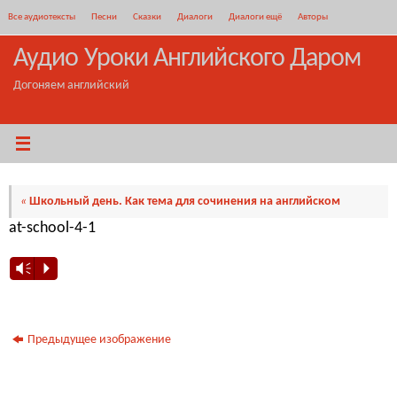
Перейти
Все аудиотексты
Песни
Сказки
Диалоги
Диалоги ещё
Авторы
к
содержимому
Аудио Уроки Английского Даром
Догоняем английский
«
Школьный день. Как тема для сочинения на английском
at-school-4-1
Vm
P
Предыдущее изображение