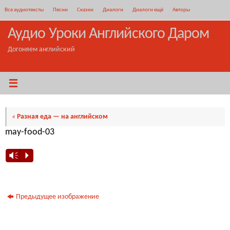
Перейти
Все аудиотексты
Песни
Сказки
Диалоги
Диалоги ещё
Авторы
к
содержимому
Аудио Уроки Английского Даром
Догоняем английский
«
Разная еда — на английском
may-food-03
Vm
P
Предыдущее изображение