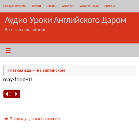
Перейти
Все аудиотексты
Песни
Сказки
Диалоги
Диалоги ещё
Авторы
к
содержимому
Аудио Уроки Английского Даром
Догоняем английский
«
Разная еда — на английском
may-food-01
Vm
P
Предыдущее изображение