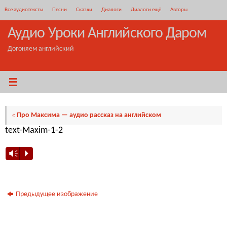
Перейти
Все аудиотексты
Песни
Сказки
Диалоги
Диалоги ещё
Авторы
к
содержимому
Аудио Уроки Английского Даром
Догоняем английский
«
Про Максима — аудио рассказ на английском
text-Maxim-1-2
Vm
P
Предыдущее изображение