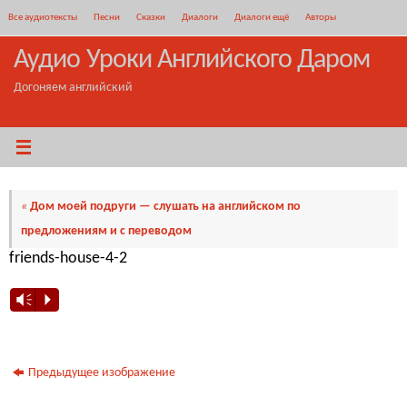
Перейти
Все аудиотексты
Песни
Сказки
Диалоги
Диалоги ещё
Авторы
к
содержимому
Аудио Уроки Английского Даром
Догоняем английский
«
Дом моей подруги — слушать на английском по
предложениям и с переводом
friends-house-4-2
Vm
P
Предыдущее изображение