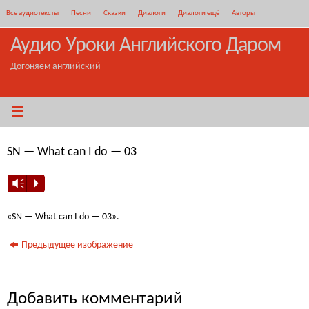
Перейти
Все аудиотексты
Песни
Сказки
Диалоги
Диалоги ещё
Авторы
к
содержимому
Аудио Уроки Английского Даром
Догоняем английский
SN — What can I do — 03
Vm
P
«SN — What can I do — 03».
Предыдущее изображение
Добавить комментарий