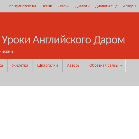
Все аудиотексты
Песни
Сказки
Диалоги
Диалоги ещё
Авторы
 Уроки Английского Даром
ийский
ка
Жилетка
Шпаргалки
Авторы
Обратная связь