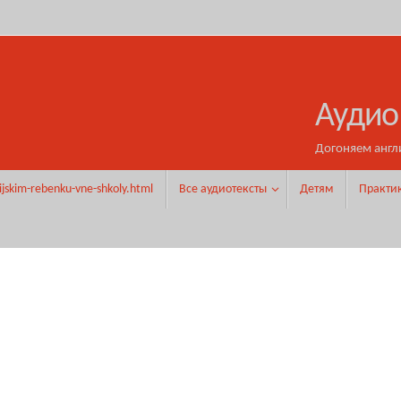
Аудио
Догоняем англ
ijskim-rebenku-vne-shkoly.html
Все аудиотексты
Детям
Практи