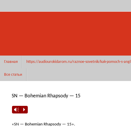
Перейти
к
содержимому
Перейти
Главная
https://audiourokidarom.ru/raznoe-sovetnik/kak-pomoch-s-angl
к
содержимому
Все статьи
SN — Bohemian Rhapsody — 15
Vm
P
«SN — Bohemian Rhapsody — 15».