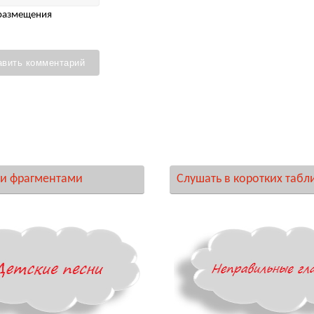
 размещения
и фрагментами
Слушать в коротких табл