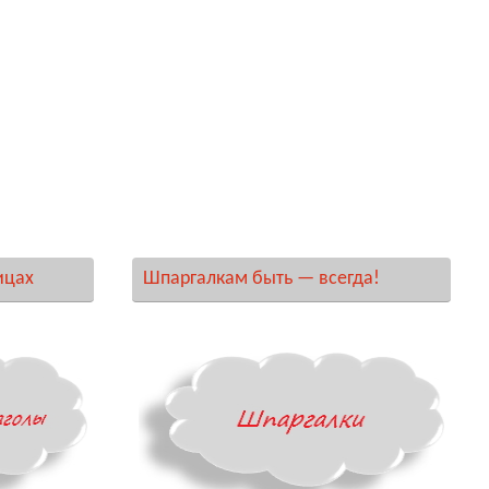
ицах
Шпаргалкам быть — всегда!