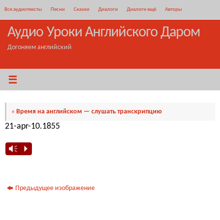
Перейти
Все аудиотексты
Песни
Сказки
Диалоги
Диалоги ещё
Авторы
к
содержимому
Аудио Уроки Английского Даром
Догоняем английский
«
Время на английском — слушать транскрипцию
21-apr-10.18​55
Vm
P
Предыдущее изображение