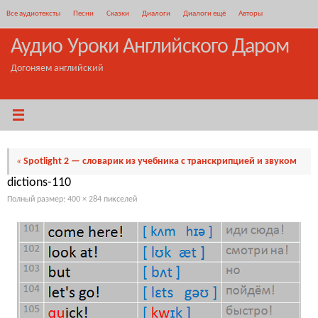
Перейти
Все аудиотексты
Песни
Сказки
Диалоги
Диалоги ещё
Авторы
к
содержимому
Аудио Уроки Английского Даром
Догоняем английский
«
Spotlight 2 — словарик из учебника с транскрипцией и звуком
dictions-110
Полный размер:
400 × 284
пикселей