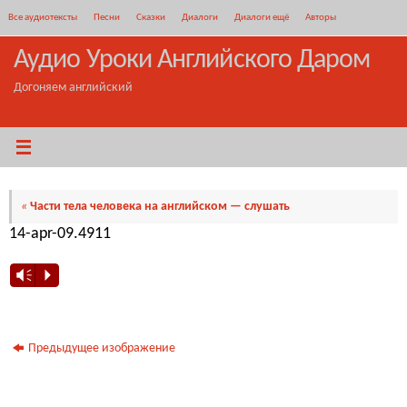
Перейти
Все аудиотексты
Песни
Сказки
Диалоги
Диалоги ещё
Авторы
к
содержимому
Аудио Уроки Английского Даром
Догоняем английский
«
Части тела человека на английском — слушать
14-apr-09.49​11
Vm
P
Предыдущее изображение