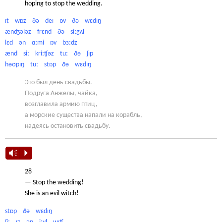
hoping to stop the wedding.
ɪt wɒz ðə deɪ ɒv ðə wɛdɪŋ
ænʤələz frɛnd ðə siːgʌl
lɛd ən ɑːmi ɒv bɜːdz
ænd siː kriːʧəz tuː ðə ʃɪp
həʊpɪŋ tuː stɒp ðə wɛdɪŋ
Это был день свадьбы.
Подруга Анжелы, чайка,
возглавила армию птиц,
а морские существа напали на корабль,
надеясь остановить свадьбу.
Vm
P
28
— Stop the wedding!
She is an evil witch!
stɒp ðə wɛdɪŋ