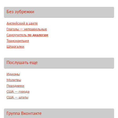
Без зубрежки
Английский в цвете
Глаголы — неправильные
Самоучитель
по диалогам
Транскрипция
Шпаргалки
Послушать еще
Идиомы
Молитвы
Праздники
США — города
США — штаты
Группа Вконтакте