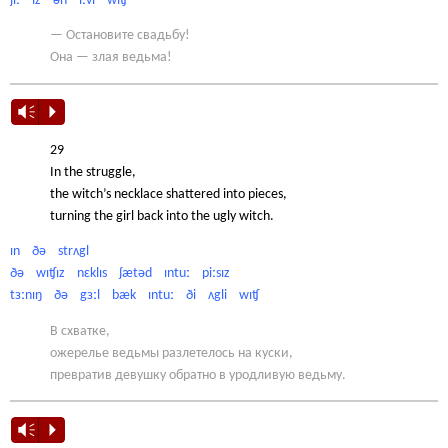
ʃiː ɪz ən iːvl wɪʧ
— Остановите свадьбу!
Она — злая ведьма!
Vm
P
29
In the struggle,
the witch’s necklace shattered into pieces,
turning the girl back into the ugly witch.
ɪn ðə strʌgl
ðə wɪʧɪz nɛklɪs ʃætəd ɪntuː piːsɪz
tɜːnɪŋ ðə gɜːl bæk ɪntuː ði ʌgli wɪʧ
В схватке,
ожерелье ведьмы разлетелось на куски,
превратив девушку обратно в уродливую ведьму.
Vm
P