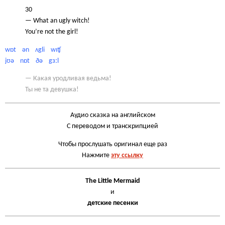
30
— What an ugly witch!
You’re not the girl!
wɒt ən ʌgli wɪʧ
jʊə nɒt ðə gɜːl
— Какая уродливая ведьма!
Ты не та девушка!
Аудио сказка на английском
С переводом и транскрипцией
Чтобы прослушать оригинал еще раз
Нажмите
эту ссылку
The Little Mermaid
и
детские песенки