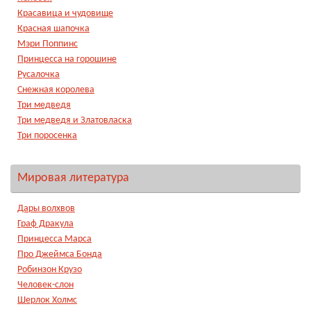
Красавица и чудовище
Красная шапочка
Мэри Поппинс
Принцесса на горошине
Русалочка
Снежная королева
Три медведя
Три медведя и Златовласка
Три поросенка
Мировая литература
Дары волхвов
Граф Дракула
Принцесса Марса
Про Джеймса Бонда
Робинзон Крузо
Человек-слон
Шерлок Холмс