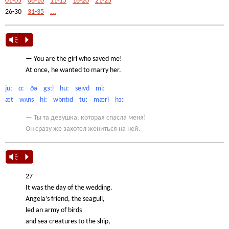
01-05
06-10
11-15
16-20
21-25
26-30
31-35
...
Vm
P
— You are the girl who saved me!
At once, he wanted to marry her.
juː ɑː ðə gɜːl huː seɪvd miː
æt wʌns hiː wɒntɪd tuː mæri hɜː
— Ты та девушка, которая спасла меня!
Он сразу же захотел жениться на ней.
Vm
P
27
It was the day of the wedding.
Angela’s friend, the seagull,
led an army of birds
and sea creatures to the ship,