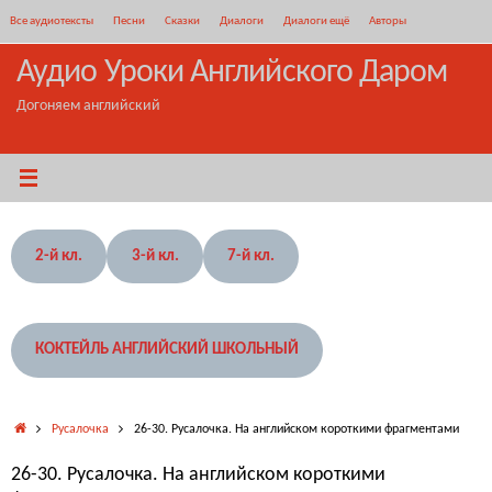
Перейти
Все аудиотексты
Песни
Сказки
Диалоги
Диалоги ещё
Авторы
к
содержимому
Аудио Уроки Английского Даром
Догоняем английский
2-й кл.
3-й кл.
7-й кл.
КОКТЕЙЛЬ АНГЛИЙСКИЙ ШКОЛЬНЫЙ
Главная
Русалочка
26-30. Русалочка. На английском короткими фрагментами
26-30. Русалочка. На английском короткими