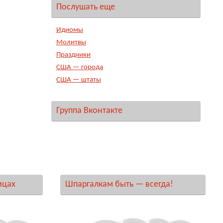
Послушать еще
Идиомы
Молитвы
Праздники
США — города
США — штаты
Группа Вконтакте
ицах
Шпаргалкам быть — всегда!