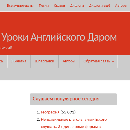
Все аудиотексты
Песни
Сказки
Диалоги
Диалоги ещё
Авторы
 Уроки Английского Даром
ийский
ка
Жилетка
Шпаргалки
Авторы
Обратная связь
Слушаем популярное сегодня
География
(55 091)
Неправильные глаголы английского
слушать. 3 одинаковые формы в