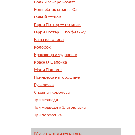
Волк и семеро козлят
Волшебник страны Оз
Гадкий утенок
Гарри Поттер — по книге
Гарри Поттер — по фильму
Каша из топора
Колобок
Красавица и чудовище
Красная шапочка
Мэри Поппинс
Принцесса на горошине
Русалочка
Снежная королева
Три медведя
Три медведя и Златовласка
Три поросенка
Мировая литература