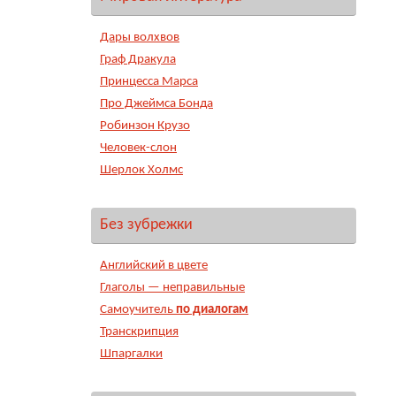
Дары волхвов
Граф Дракула
Принцесса Марса
Про Джеймса Бонда
Робинзон Крузо
Человек-слон
Шерлок Холмс
Без зубрежки
Английский в цвете
Глаголы — неправильные
Самоучитель
по диалогам
Транскрипция
Шпаргалки