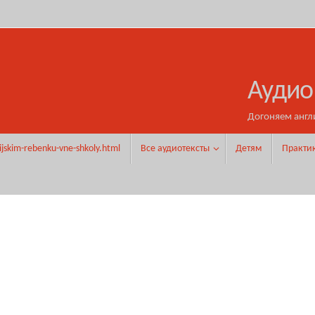
Аудио
Догоняем англ
ijskim-rebenku-vne-shkoly.html
Все аудиотексты
Детям
Практи