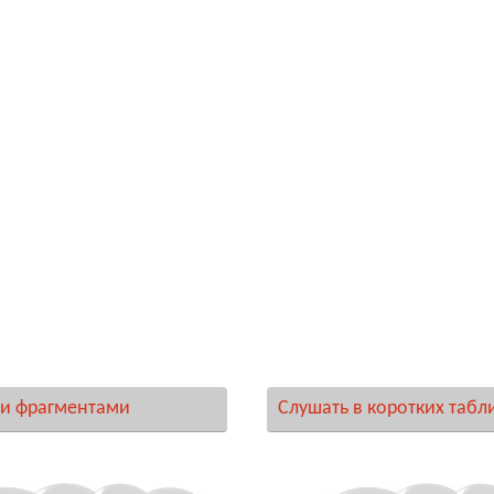
и фрагментами
Слушать в коротких табл