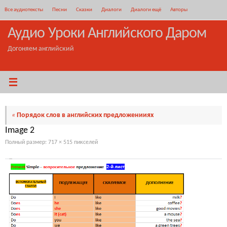
Перейти
Все аудиотексты
Песни
Сказки
Диалоги
Диалоги ещё
Авторы
к
содержимому
Аудио Уроки Английского Даром
Догоняем английский
«
Порядок слов в английских предложенииях
Image 2
Полный размер:
717 × 515
пикселей