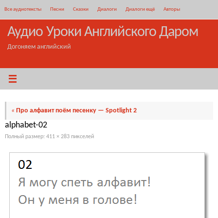
Перейти
Все аудиотексты
Песни
Сказки
Диалоги
Диалоги ещё
Авторы
к
содержимому
Аудио Уроки Английского Даром
Догоняем английский
«
Про алфавит поём песенку — Spotlight 2
alphabet-02
Полный размер:
411 × 283
пикселей