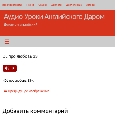
Перейти
Все аудиотексты
Песни
Сказки
Диалоги
Диалоги ещё
Авторы
к
содержимому
Аудио Уроки Английского Даром
Догоняем английский
DL про любовь 33
Vm
P
«DL про любовь 33».
Предыдущее изображение
Добавить комментарий