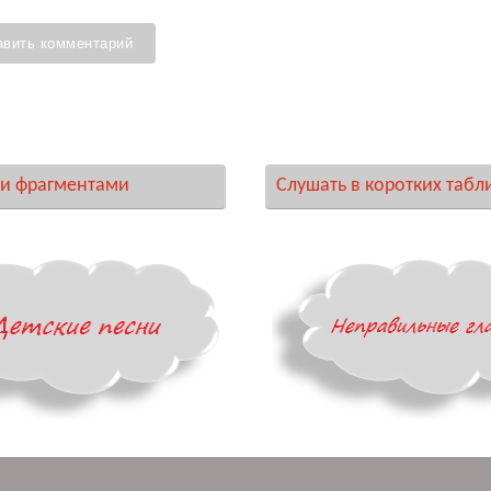
и фрагментами
Слушать в коротких табл