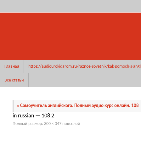
Перейти
к
содержимому
Перейти
Главная
https://audiourokidarom.ru/raznoe-sovetnik/kak-pomoch-s-angl
к
содержимому
Все статьи
«
Самоучитель английского. Полный аудио курс онлайн. 108
in russian — 108 2
Полный размер:
300 × 347
пикселей