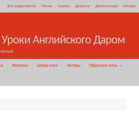
Все аудиотексты
Песни
Сказки
Диалоги
Диалоги ещё
Авторы
 Уроки Английского Даром
ийский
ка
Жилетка
Шпаргалки
Авторы
Обратная связь