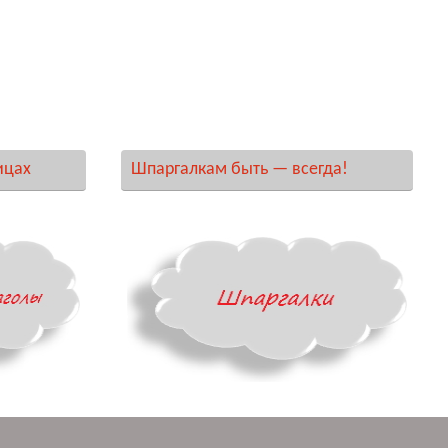
ицах
Шпаргалкам быть — всегда!