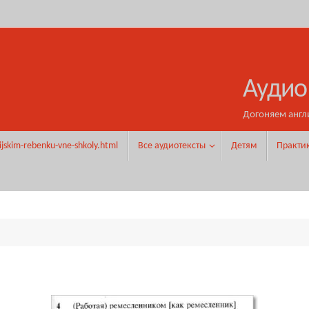
Аудио
Догоняем англ
ijskim-rebenku-vne-shkoly.html
Все аудиотексты
Детям
Практи