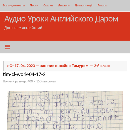
Перейти
Все аудиотексты
Песни
Сказки
Диалоги
Диалоги ещё
Авторы
к
содержимому
Аудио Уроки Английского Даром
Догоняем английский
«
От 17. 04. 2023 — занятие онлайн с Тимуром — 2-й класс
tim-cl-work-04-17-2
Полный размер:
400 × 150
пикселей