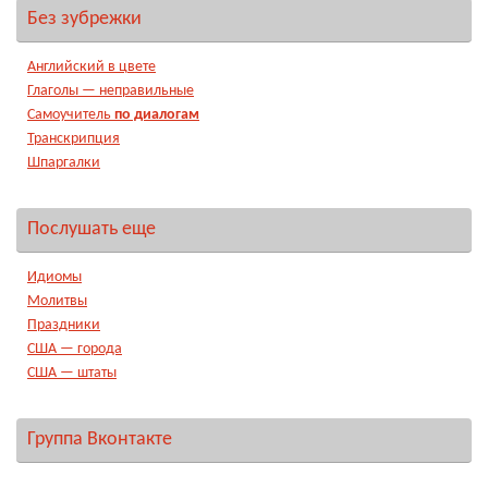
Без зубрежки
Английский в цвете
Глаголы — неправильные
Самоучитель
по диалогам
Транскрипция
Шпаргалки
Послушать еще
Идиомы
Молитвы
Праздники
США — города
США — штаты
Группа Вконтакте