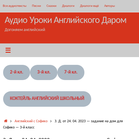
Перейти
Все аудиотексты
Песни
Сказки
Диалоги
Диалоги ещё
Авторы
к
содержимому
Аудио Уроки Английского Даром
Догоняем английский
2-й кл.
3-й кл.
7-й кл.
КОКТЕЙЛЬ АНГЛИЙСКИЙ ШКОЛЬНЫЙ
Главная
Английский с Софико
З. Д. от 24. 04. 2023 — задание на дом для
Софико — 3-й класс