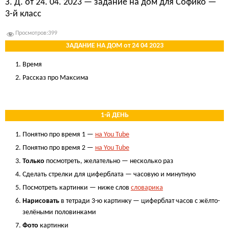
З. Д. от 24. 04. 2023 — задание на дом для Софико —
3-й класс
Просмотров:
399
ЗАДАНИЕ НА ДОМ
от 24 04 2023
Время
Рассказ про Максима
.
1-й ДЕНЬ
Понятно про время 1 —
на You Tube
Понятно про время 2 —
на You Tube
Только
посмотреть, желательно — несколько раз
Сделать стрелки для циферблата — часовую и минутную
Посмотреть картинки — ниже слов
словарика
Нарисовать
в тетради 3-ю картинку — циферблат часов с жёлто-
зелёными половинками
Фото
картинки