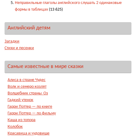
Неправильные глаголы английского слушать 2 одинаковые
формы в таблицах
(13 625)
Английский детям
Загадки
Стихи и песенки
Самые известные в мире сказки
Алиса в стране Чудес
Волк и семеро козлят
Волшебник страны Оз
Гадкий утенок
Гарри Поттер — по книге
Гарри Поттер — по фильму
Каша из топора
Колобок
Красавица и чудовище