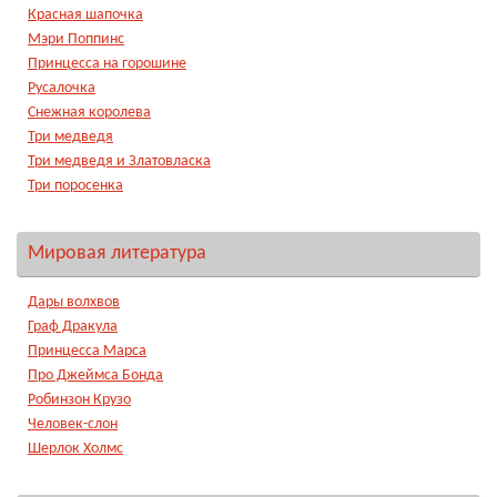
Красная шапочка
Мэри Поппинс
Принцесса на горошине
Русалочка
Снежная королева
Три медведя
Три медведя и Златовласка
Три поросенка
Мировая литература
Дары волхвов
Граф Дракула
Принцесса Марса
Про Джеймса Бонда
Робинзон Крузо
Человек-слон
Шерлок Холмс