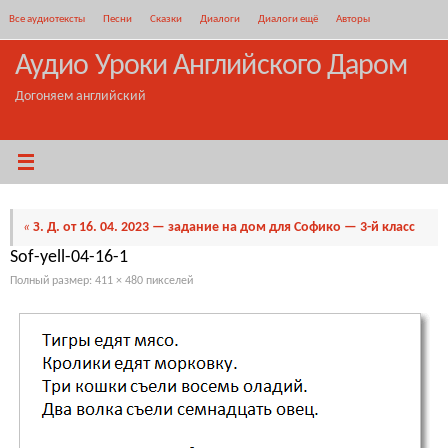
Перейти
Все аудиотексты
Песни
Сказки
Диалоги
Диалоги ещё
Авторы
к
содержимому
Аудио Уроки Английского Даром
Догоняем английский
«
З. Д. от 16. 04. 2023 — задание на дом для Софико — 3-й класс
Sof-yell-04-16-1
Полный размер:
411 × 480
пикселей