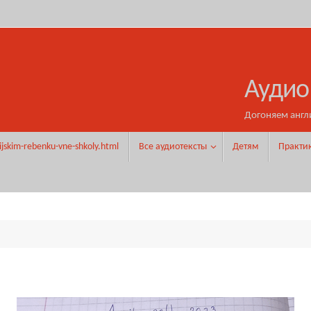
Аудио
Догоняем англ
ijskim-rebenku-vne-shkoly.html
Все аудиотексты
Детям
Практи