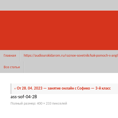
Перейти
к
содержимому
Перейти
Главная
https://audiourokidarom.ru/raznoe-sovetnik/kak-pomoch-s-angl
к
содержимому
Все статьи
«
От 28. 04. 2023 — занятие онлайн с Софико — 3-й класс
ass-sof-04-28
Полный размер:
400 × 233
пикселей