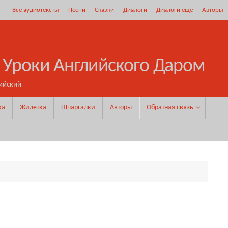
Все аудиотексты
Песни
Сказки
Диалоги
Диалоги ещё
Авторы
 Уроки Английского Даром
ийский
ка
Жилетка
Шпаргалки
Авторы
Обратная связь