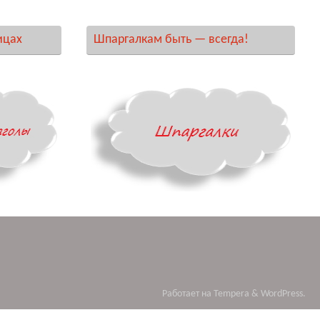
ицах
Шпаргалкам быть — всегда!
Работает на
Tempera
&
WordPress.