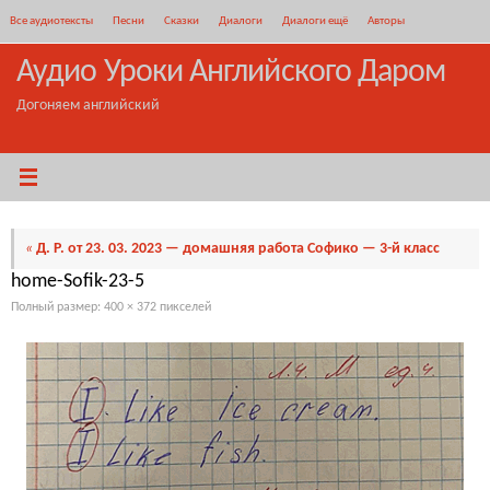
Перейти
Все аудиотексты
Песни
Сказки
Диалоги
Диалоги ещё
Авторы
к
содержимому
Аудио Уроки Английского Даром
Догоняем английский
«
Д. Р. от 23. 03. 2023 — домашняя работа Софико — 3-й класс
home-Sofik-23-5
Полный размер:
400 × 372
пикселей