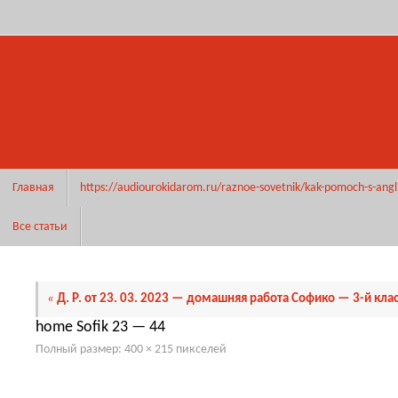
Перейти
к
содержимому
Перейти
Главная
https://audiourokidarom.ru/raznoe-sovetnik/kak-pomoch-s-angl
к
содержимому
Все статьи
«
Д. Р. от 23. 03. 2023 — домашняя работа Софико — 3-й кла
home Sofik 23 — 44
Полный размер:
400 × 215
пикселей