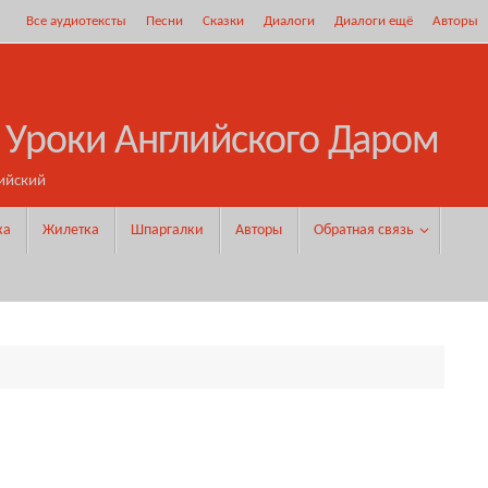
Все аудиотексты
Песни
Сказки
Диалоги
Диалоги ещё
Авторы
 Уроки Английского Даром
ийский
ка
Жилетка
Шпаргалки
Авторы
Обратная связь