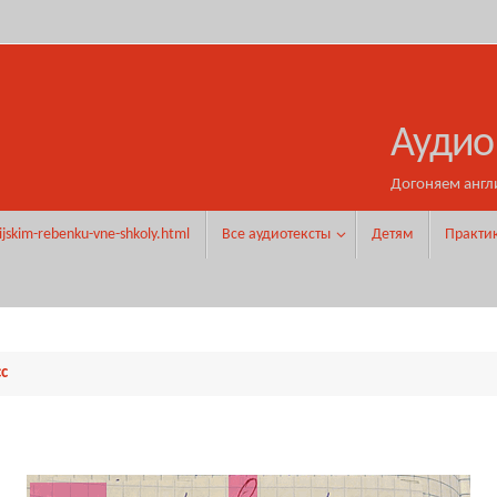
Аудио
Догоняем англ
ijskim-rebenku-vne-shkoly.html
Все аудиотексты
Детям
Практи
сс