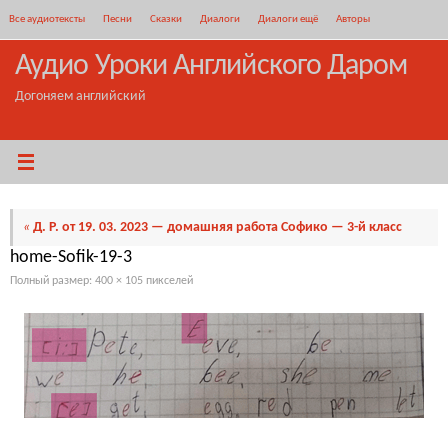
Перейти
Все аудиотексты
Песни
Сказки
Диалоги
Диалоги ещё
Авторы
к
содержимому
Аудио Уроки Английского Даром
Догоняем английский
«
Д. Р. от 19. 03. 2023 — домашняя работа Софико — 3-й класс
home-Sofik-19-3
Полный размер:
400 × 105
пикселей