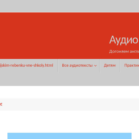
Аудио
Догоняем англ
ijskim-rebenku-vne-shkoly.html
Все аудиотексты
Детям
Практи
сс