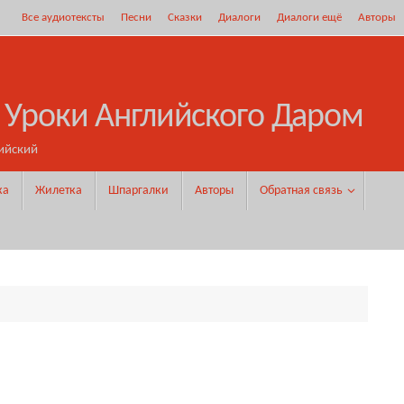
Все аудиотексты
Песни
Сказки
Диалоги
Диалоги ещё
Авторы
 Уроки Английского Даром
ийский
ка
Жилетка
Шпаргалки
Авторы
Обратная связь