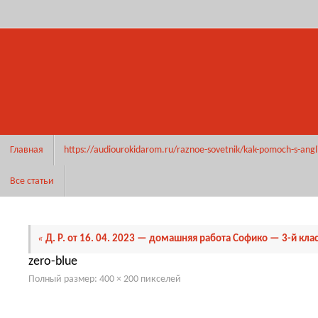
Перейти
к
содержимому
Перейти
Главная
https://audiourokidarom.ru/raznoe-sovetnik/kak-pomoch-s-angl
к
содержимому
Все статьи
«
Д. Р. от 16. 04. 2023 — домашняя работа Софико — 3-й кла
zero-blue
Полный размер:
400 × 200
пикселей