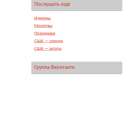
Послушать еще
Идиомы
Молитвы
Праздники
США — города
США — штаты
Группа Вконтакте