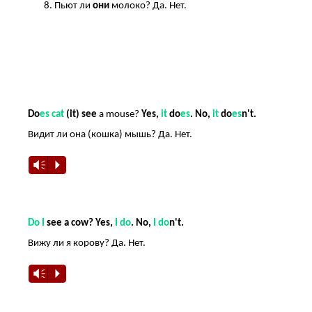
Пьют ли
они
молоко? Да. Нет.
.
.
Do
es cat
(it) see
a mouse?
Yes,
it
do
es
. No,
it
do
es
n't.
Видит ли она (кошка) мышь? Да. Нет.
Vm
P
.
Do I
see a cow? Yes,
I do
. No,
I do
n't.
Вижу ли я корову? Да. Нет.
Vm
P
.