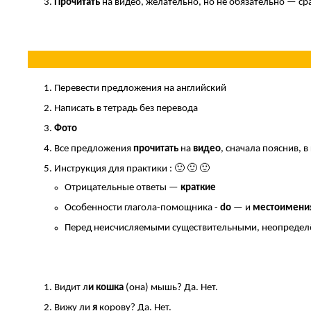
Прочитать
на видео, желательно, но не обязательно — сра
.
Перевести предложения на английский
Написать в тетрадь без перевода
Фото
Все предложения
прочитать
на
видео
, сначала пояснив, 
Инструкция для практики : 🙂 🙂 🙂
Отрицательные ответы —
краткие
Особенности глагола-помощника -
do
— и
местоимени
Перед неисчисляемыми существительными, неопреде
.
Видит л
и кошка
(она) мышь? Да. Нет.
Вижу ли
я
корову? Да. Нет.