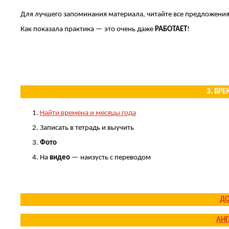
Для лучшего запоминания материала, читайте все предложени
Как показала практика — это очень даже
РАБОТАЕТ
!
.
.
3. ВР
Найти времена и месяцы года
Записать в тетрадь и выучить
Фото
На
видео
— наизусть с переводом
.
ДО
АНГ