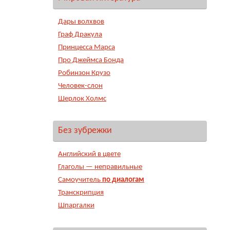
Дары волхвов
Граф Дракула
Принцесса Марса
Про Джеймса Бонда
Робинзон Крузо
Человек-слон
Шерлок Холмс
Без зубрежки
Английский в цвете
Глаголы — неправильные
Самоучитель
по диалогам
Транскрипция
Шпаргалки