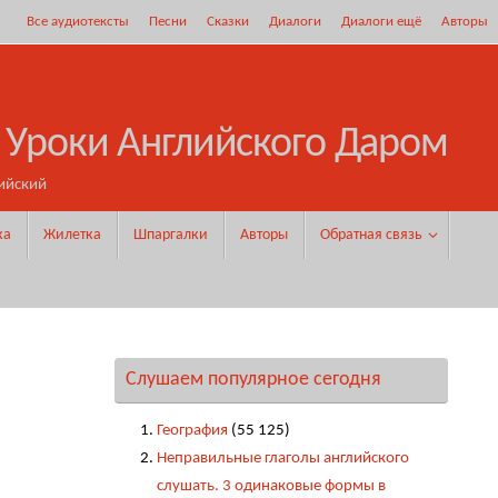
Все аудиотексты
Песни
Сказки
Диалоги
Диалоги ещё
Авторы
 Уроки Английского Даром
ийский
ка
Жилетка
Шпаргалки
Авторы
Обратная связь
Слушаем популярное сегодня
География
(55 125)
Неправильные глаголы английского
слушать. 3 одинаковые формы в