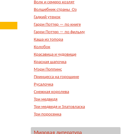
Волк и семеро козлят
Волшебник страны Оз
Гадкий утенок
Гарри Поттер — по книге
Гарри Поттер — по фильму
Каша из топора
Колобок
Красавица и чудовище
Красная шапочка
Мэри Поппинс
Принцесса на горошине
Русалочка
Снежная королева
Три медведя
Три медведя и Златовласка
Три поросенка
Мировая литература