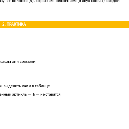
зу все колонки (5), с кратким пояснением (в двух словах) каждой
2. ПРАКТИКА
в каком они времени
я,
выделить как и в таблице
лённый артикль —
а
— не ставятся