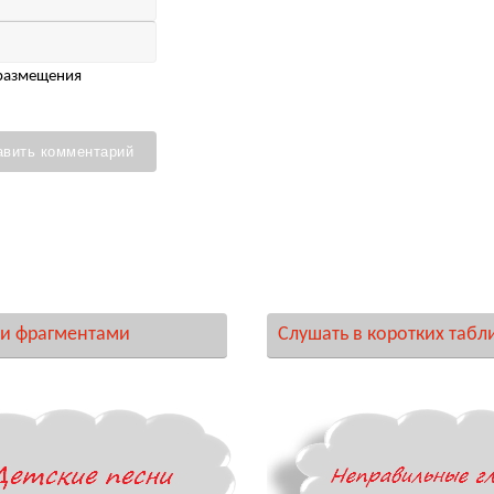
 размещения
и фрагментами
Слушать в коротких табл