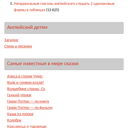
Неправильные глаголы английского слушать 2 одинаковые
формы в таблицах
(13 625)
Английский детям
Загадки
Стихи и песенки
Самые известные в мире сказки
Алиса в стране Чудес
Волк и семеро козлят
Волшебник страны Оз
Гадкий утенок
Гарри Поттер — по книге
Гарри Поттер — по фильму
Каша из топора
Колобок
Красавица и чудовище