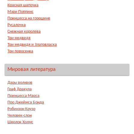
Красная шапочка
Мэри Поппинс
Принцесса на горошине
Русалочка
Снежная королева
Три медведя
Три медведя и Златовласка
Три поросенка
Мировая литература
Дары волхвов
Граф Дракула
Принцесса Марса
Про Джеймса Бонда
Робинзон Крузо
Человек-слон
Шерлок Холмс