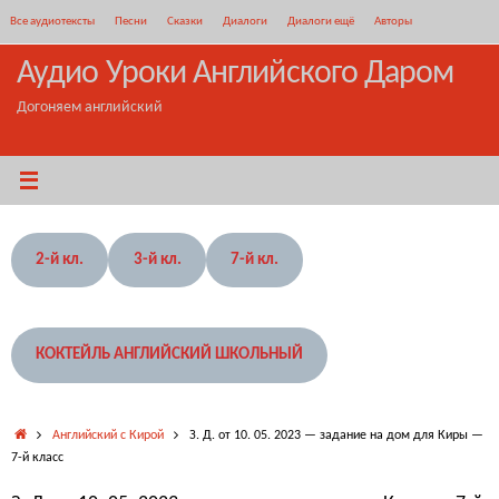
Перейти
Все аудиотексты
Песни
Сказки
Диалоги
Диалоги ещё
Авторы
к
содержимому
Аудио Уроки Английского Даром
Догоняем английский
2-й кл.
3-й кл.
7-й кл.
КОКТЕЙЛЬ АНГЛИЙСКИЙ ШКОЛЬНЫЙ
Главная
Английский с Кирой
З. Д. от 10. 05. 2023 — задание на дом для Киры —
7-й класс