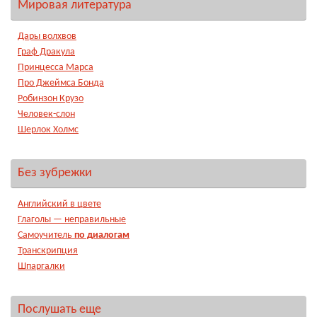
Мировая литература
Дары волхвов
Граф Дракула
Принцесса Марса
Про Джеймса Бонда
Робинзон Крузо
Человек-слон
Шерлок Холмс
Без зубрежки
Английский в цвете
Глаголы — неправильные
Самоучитель
по диалогам
Транскрипция
Шпаргалки
Послушать еще