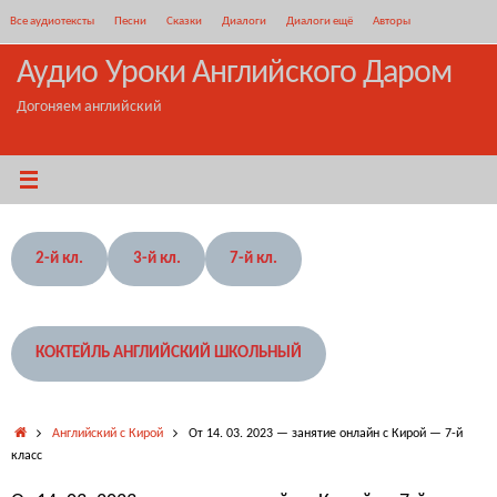
Перейти
Все аудиотексты
Песни
Сказки
Диалоги
Диалоги ещё
Авторы
к
содержимому
Аудио Уроки Английского Даром
Догоняем английский
2-й кл.
3-й кл.
7-й кл.
КОКТЕЙЛЬ АНГЛИЙСКИЙ ШКОЛЬНЫЙ
Главная
Английский с Кирой
От 14. 03. 2023 — занятие онлайн с Кирой — 7-й
класс