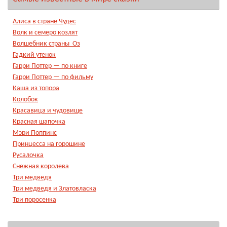
Алиса в стране Чудес
Волк и семеро козлят
Волшебник страны Оз
Гадкий утенок
Гарри Поттер — по книге
Гарри Поттер — по фильму
Каша из топора
Колобок
Красавица и чудовище
Красная шапочка
Мэри Поппинс
Принцесса на горошине
Русалочка
Снежная королева
Три медведя
Три медведя и Златовласка
Три поросенка