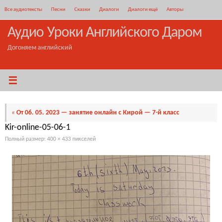
Перейти
Все аудиотексты
Песни
Сказки
Диалоги
Диалоги ещё
Авторы
к
содержимому
Аудио Уроки Английского Даром
Догоняем английский
«
От 06. 05. 2023 — занятие онлайн с Кирой — 7-й класс
Kir-online-05-06-1
Полный размер:
400 × 433
пикселей