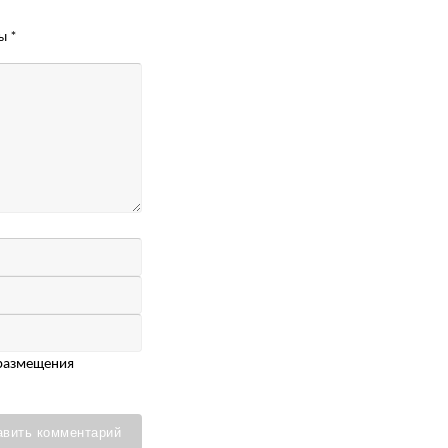
ны
*
 размещения