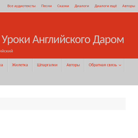
Все аудиотексты
Песни
Сказки
Диалоги
Диалоги ещё
Авторы
 Уроки Английского Даром
ийский
ка
Жилетка
Шпаргалки
Авторы
Обратная связь