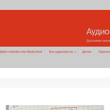
Аудио
Догоняем англ
ijskim-rebenku-vne-shkoly.html
Все аудиотексты
Детям
Практи