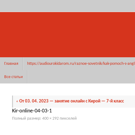
Перейти
к
содержимому
Перейти
Главная
https://audiourokidarom.ru/raznoe-sovetnik/kak-pomoch-s-angl
к
содержимому
Все статьи
«
От 03. 04. 2023 — занятие онлайн с Кирой — 7-й класс
Kir-online-04-03-1
Полный размер:
400 × 292
пикселей