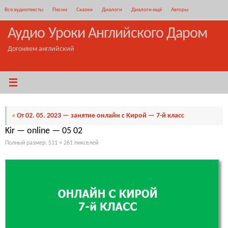
Перейти
Все аудиотексты
Песни
Сказки
Диалоги
Диалоги ещё
Авторы
к
содержимому
Аудио Уроки Английского Даром
Догоняем английский
«
От 02. 05. 2023 — занятие онлайн с Кирой — 7-й класс
Kir — online — 05 02
Полный размер:
511 × 261
пикселей