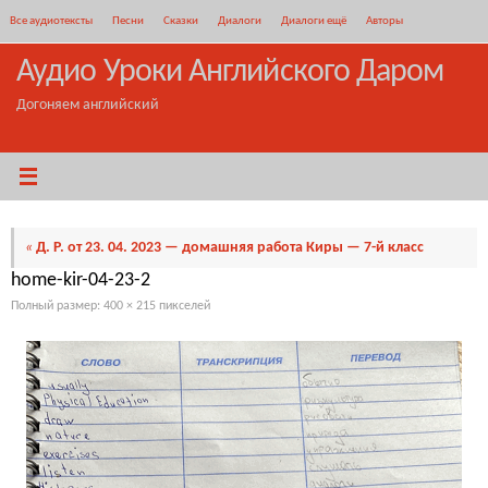
Перейти
Все аудиотексты
Песни
Сказки
Диалоги
Диалоги ещё
Авторы
к
содержимому
Аудио Уроки Английского Даром
Догоняем английский
«
Д. Р. от 23. 04. 2023 — домашняя работа Киры — 7-й класс
home-kir-04-23-2
Полный размер:
400 × 215
пикселей