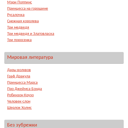
Мэри Поппинс
Принцесса на горошине
Русалочка
Снежная королева
Три медведя
Три медведя и Златовласка
Три поросенка
Мировая литература
Дары волхвов
Граф Дракула
Принцесса Марса
Про Джеймса Бонда
Робинзон Крузо
Человек-слон
Шерлок Холмс
Без зубрежки