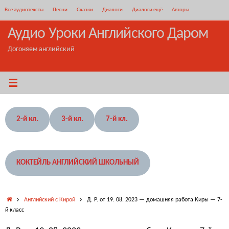
Перейти
Все аудиотексты
Песни
Сказки
Диалоги
Диалоги ещё
Авторы
к
содержимому
Аудио Уроки Английского Даром
Догоняем английский
2-й кл.
3-й кл.
7-й кл.
КОКТЕЙЛЬ АНГЛИЙСКИЙ ШКОЛЬНЫЙ
Главная
Английский с Кирой
Д. Р. от 19. 08. 2023 — домашняя работа Киры — 7-
й класс