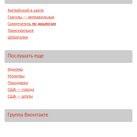
Английский в цвете
Глаголы — неправильные
Самоучитель
по диалогам
Транскрипция
Шпаргалки
Послушать еще
Идиомы
Молитвы
Праздники
США — города
США — штаты
Группа Вконтакте