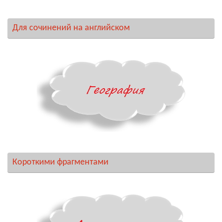
Для сочинений на английском
Короткими фрагментами