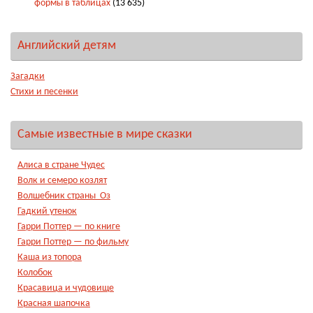
формы в таблицах
(13 635)
Английский детям
Загадки
Стихи и песенки
Самые известные в мире сказки
Алиса в стране Чудес
Волк и семеро козлят
Волшебник страны Оз
Гадкий утенок
Гарри Поттер — по книге
Гарри Поттер — по фильму
Каша из топора
Колобок
Красавица и чудовище
Красная шапочка