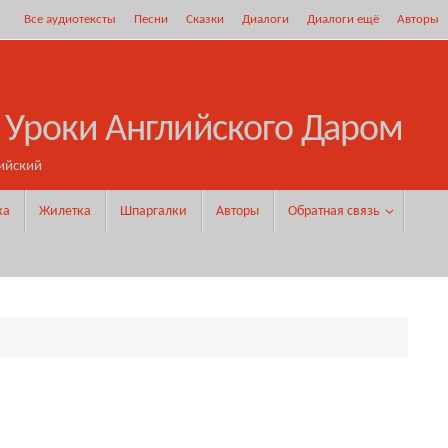
Все аудиотексты
Песни
Сказки
Диалоги
Диалоги ещё
Авторы
 Уроки Английского Даром
ийский
ка
Жилетка
Шпаргалки
Авторы
Обратная связь