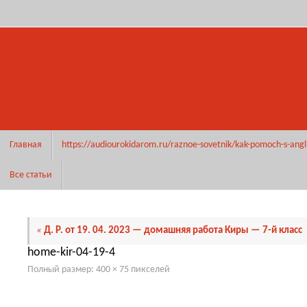
Перейти
к
содержимому
Перейти
Главная
https://audiourokidarom.ru/raznoe-sovetnik/kak-pomoch-s-angl
к
содержимому
Все статьи
«
Д. Р. от 19. 04. 2023 — домашняя работа Киры — 7-й класс
home-kir-04-19-4
Полный размер:
400 × 75
пикселей