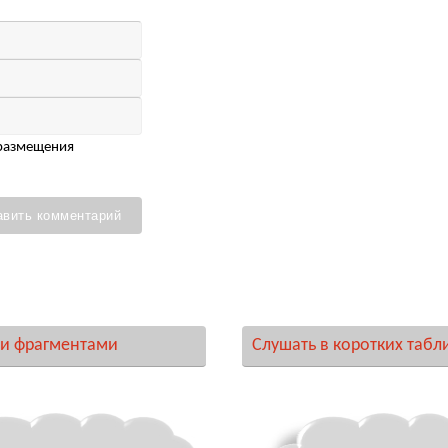
 размещения
и фрагментами
Слушать в коротких табл