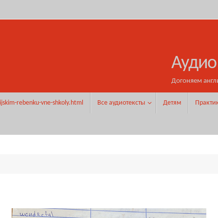
Аудио
Догоняем англ
ijskim-rebenku-vne-shkoly.html
Все аудиотексты
Детям
Практи