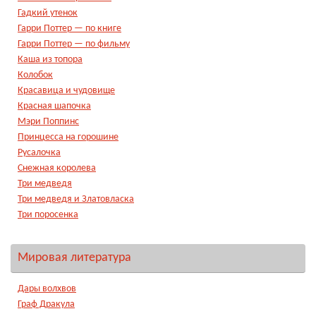
Гадкий утенок
Гарри Поттер — по книге
Гарри Поттер — по фильму
Каша из топора
Колобок
Красавица и чудовище
Красная шапочка
Мэри Поппинс
Принцесса на горошине
Русалочка
Снежная королева
Три медведя
Три медведя и Златовласка
Три поросенка
Мировая литература
Дары волхвов
Граф Дракула