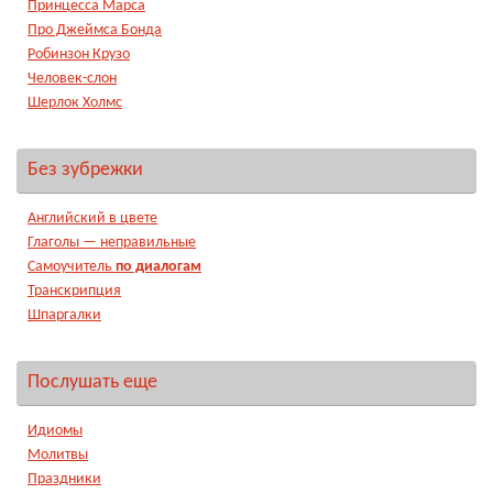
Принцесса Марса
Про Джеймса Бонда
Робинзон Крузо
Человек-слон
Шерлок Холмс
Без зубрежки
Английский в цвете
Глаголы — неправильные
Самоучитель
по диалогам
Транскрипция
Шпаргалки
Послушать еще
Идиомы
Молитвы
Праздники