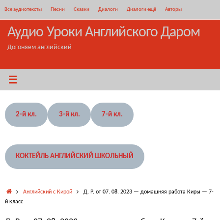
Перейти
Все аудиотексты
Песни
Сказки
Диалоги
Диалоги ещё
Авторы
к
содержимому
Аудио Уроки Английского Даром
Догоняем английский
2-й кл.
3-й кл.
7-й кл.
КОКТЕЙЛЬ АНГЛИЙСКИЙ ШКОЛЬНЫЙ
Главная
Английский с Кирой
Д. Р. от 07. 08. 2023 — домашняя работа Киры — 7-
й класс