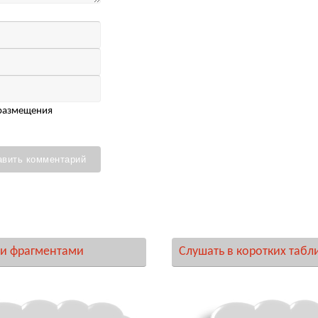
 размещения
и фрагментами
Слушать в коротких табл