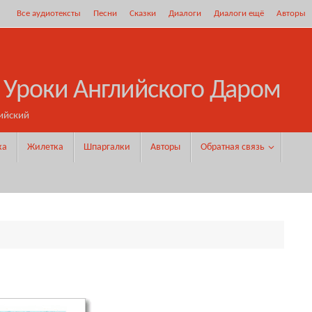
Все аудиотексты
Песни
Сказки
Диалоги
Диалоги ещё
Авторы
 Уроки Английского Даром
ийский
ка
Жилетка
Шпаргалки
Авторы
Обратная связь