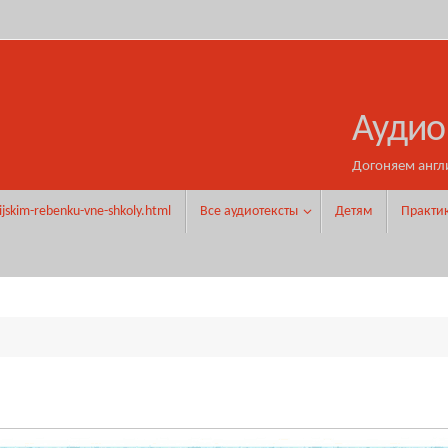
Аудио
Догоняем англ
ijskim-rebenku-vne-shkoly.html
Все аудиотексты
Детям
Практи