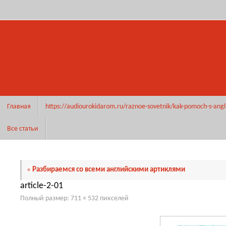
Перейти
к
содержимому
Перейти
Главная
https://audiourokidarom.ru/raznoe-sovetnik/kak-pomoch-s-angl
к
содержимому
Все статьи
«
Разбираемся со всеми английскими артиклями
article-2-01
Полный размер:
711 × 532
пикселей