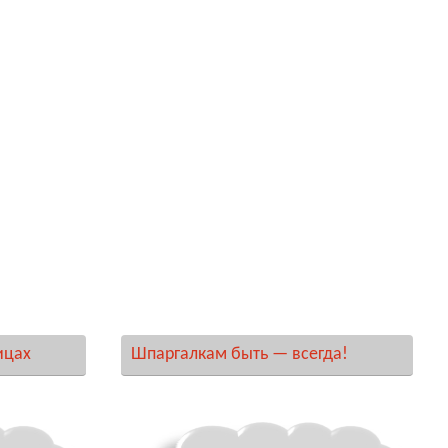
ицах
Шпаргалкам быть — всегда!