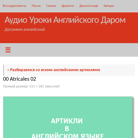
Перейти
Все аудиотексты
Песни
Сказки
Диалоги
Диалоги ещё
Авторы
к
содержимому
Аудио Уроки Английского Даром
Догоняем английский
«
Разбираемся со всеми английскими артиклями
00 Atricales 02
Полный размер:
511 × 261
пикселей