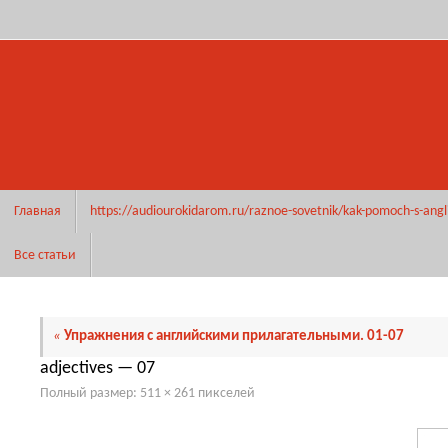
Перейти
к
содержимому
Перейти
Главная
https://audiourokidarom.ru/raznoe-sovetnik/kak-pomoch-s-angl
к
содержимому
Все статьи
«
Упражнения с английскими прилагательными. 01-07
adjectives — 07
Полный размер:
511 × 261
пикселей