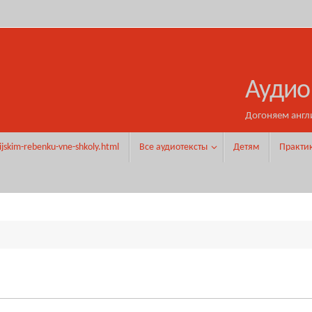
Аудио
Догоняем англ
ijskim-rebenku-vne-shkoly.html
Все аудиотексты
Детям
Практи