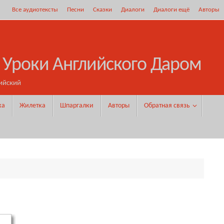
Все аудиотексты
Песни
Сказки
Диалоги
Диалоги ещё
Авторы
 Уроки Английского Даром
ийский
ка
Жилетка
Шпаргалки
Авторы
Обратная связь