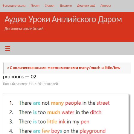
Перейти
Все аудиотексты
Песни
Сказки
Диалоги
Диалоги ещё
Авторы
к
содержимому
Аудио Уроки Английского Даром
Догоняем английский
«
С количественными местоимениями many/much и little/few
pronouns — 02
Полный размер:
511 × 261
пикселей