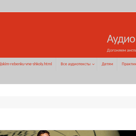
Аудио
Догоняем англ
ijskim-rebenku-vne-shkoly.html
Все аудиотексты
Детям
Практи