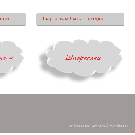
ицах
Шпаргалкам быть — всегда!
Работает на
Tempera
&
WordPress.