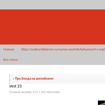
Перейти
к
содержимому
Перейти
Главная
https://audiourokidarom.ru/raznoe-sovetnik/kak-pomoch-s-angl
к
содержимому
Все статьи
«
Про Бонда на английском
vest 23
Полный размер:
511 × 261
пикселей