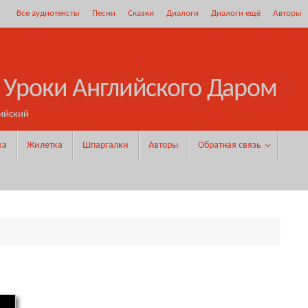
Все аудиотексты
Песни
Сказки
Диалоги
Диалоги ещё
Авторы
 Уроки Английского Даром
ийский
ка
Жилетка
Шпаргалки
Авторы
Обратная связь