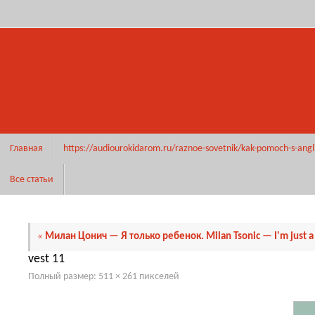
Перейти
к
содержимому
Перейти
Главная
https://audiourokidarom.ru/raznoe-sovetnik/kak-pomoch-s-angl
к
содержимому
Все статьи
«
Милан Цонич — Я только ребенок. Milan Tsonic — I'm just a 
vest 11
Полный размер:
511 × 261
пикселей