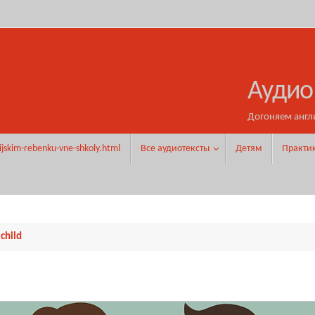
Аудио
Догоняем англ
ijskim-rebenku-vne-shkoly.html
Все аудиотексты
Детям
Практи
child