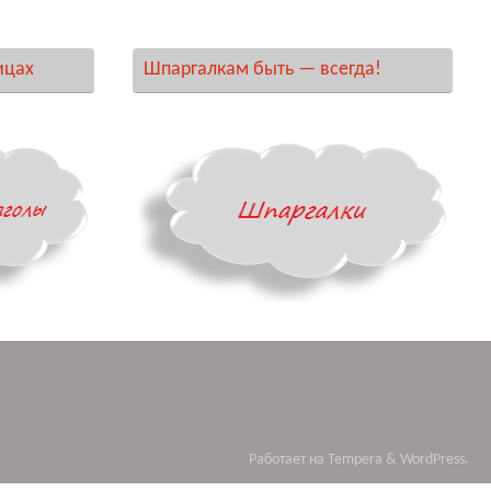
ицах
Шпаргалкам быть — всегда!
Работает на
Tempera
&
WordPress.