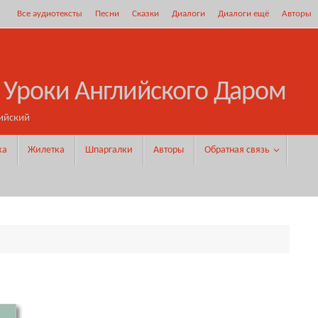
Все аудиотексты
Песни
Сказки
Диалоги
Диалоги ещё
Авторы
 Уроки Английского Даром
ийский
ка
Жилетка
Шпаргалки
Авторы
Обратная связь