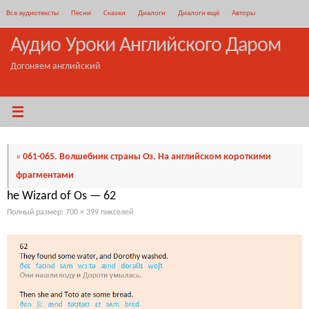
Перейти
Все аудиотексты
Песни
Сказки
Диалоги
Диалоги ещё
Авторы
к
содержимому
Аудио Уроки Английского Даром
Догоняем английский
«
061-065. Волшебник страны Оз. На английском короткими
фрагментами
he Wizard of Os — 62
Полный размер:
700 × 399
пикселей