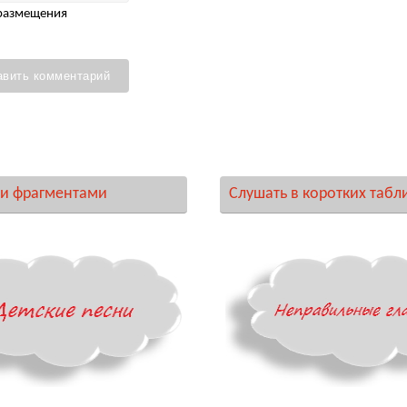
 размещения
и фрагментами
Слушать в коротких табл