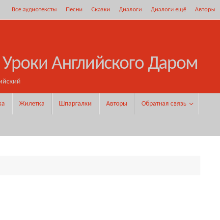
Все аудиотексты
Песни
Сказки
Диалоги
Диалоги ещё
Авторы
 Уроки Английского Даром
ийский
ка
Жилетка
Шпаргалки
Авторы
Обратная связь