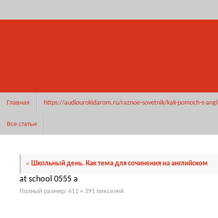
Перейти
к
содержимому
Перейти
Главная
https://audiourokidarom.ru/raznoe-sovetnik/kak-pomoch-s-angl
к
содержимому
Все статьи
«
Школьный день. Как тема для сочинения на английском
at school 0555 a
Полный размер:
411 × 391
пикселей