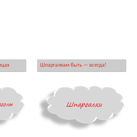
ицах
Шпаргалкам быть — всегда!