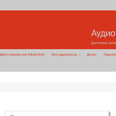
Аудио
Догоняем англ
ijskim-rebenku-vne-shkoly.html
Все аудиотексты
Детям
Практи